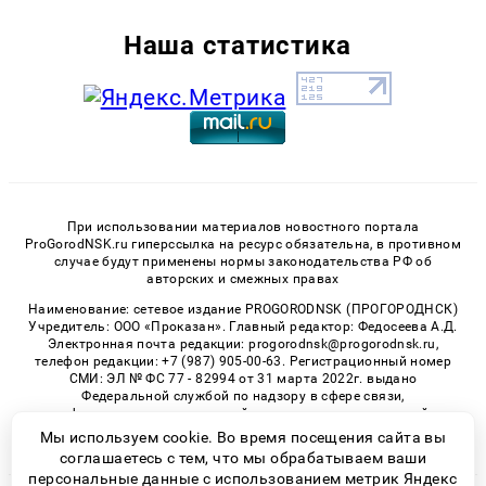
Наша статистика
При использовании материалов новостного портала
ProGorodNSK.ru гиперссылка на ресурс обязательна, в противном
случае будут применены нормы законодательства РФ об
авторских и смежных правах
Наименование: сетевое издание PROGORODNSK (ПРОГОРОДНСК)
Учредитель: ООО «Проказан». Главный редактор: Федосеева А.Д.
Электронная почта редакции: progorodnsk@progorodnsk.ru,
телефон редакции: +7 (987) 905-00-63. Регистрационный номер
СМИ: ЭЛ № ФС 77 - 82994 от 31 марта 2022г. выдано
Федеральной службой по надзору в сфере связи,
информационных технологий и массовых коммуникаций.
Возрастная категория сайта 16+.
Мы используем cookie. Во время посещения сайта вы
соглашаетесь с тем, что мы обрабатываем ваши
персональные данные с использованием метрик Яндекс