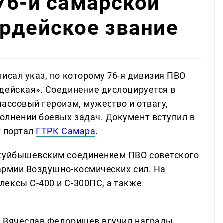
76-й самарской
рдейское звание
исал указ, по которому 76-я дивизия ПВО
дейская». Соединение дислоцируется в
ассовый героизм, мужество и отвагу,
олнении боевых задач. Документ вступил в
т портал
ГТРК Самара
.
 куйбышевским соединением ПВО советского
 армии Воздушно-космических сил. На
ексы С-400 и С-300ПС, а также
и Вячеслав Федорищев вручил награды