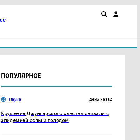
ое
ПОПУЛЯРНОЕ
Наука
день назад
Крушение Джунгарского ханства связали с
эпидемией оспы и голодом