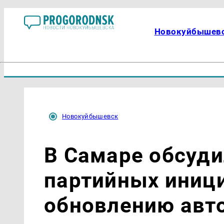
Новокуйбышев
Новокуйбышевск
В Самаре обсуд
партийных иниц
обновлению авт