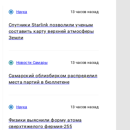
Наука
13 часов назад
Спутники Starlink позволили ученым
составить карту верхней атмосферы
Земли
Новости Самары
13 часов назад
Самарский облизбирком распределил
места партий в бюллетене
Наука
13 часов назад
Физики выяснили форму атома
сверхтяжелого фермия-255