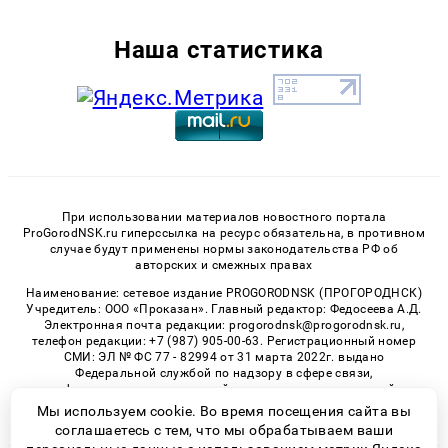
Наша статистика
При использовании материалов новостного портала
ProGorodNSK.ru гиперссылка на ресурс обязательна, в противном
случае будут применены нормы законодательства РФ об
авторских и смежных правах
Наименование: сетевое издание PROGORODNSK (ПРОГОРОДНСК)
Учредитель: ООО «Проказан». Главный редактор: Федосеева А.Д.
Электронная почта редакции: progorodnsk@progorodnsk.ru,
телефон редакции: +7 (987) 905-00-63. Регистрационный номер
СМИ: ЭЛ № ФС 77 - 82994 от 31 марта 2022г. выдано
Федеральной службой по надзору в сфере связи,
информационных технологий и массовых коммуникаций.
Возрастная категория сайта 16+.
Мы используем cookie. Во время посещения сайта вы
соглашаетесь с тем, что мы обрабатываем ваши