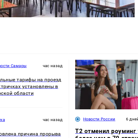
вости Самары
час назад
льные тарифы на проезд
ктричках установлены в
ской области
Новости России
6 дне
ука
час назад
Т2 отменил роуминг
овлена причина прорыва