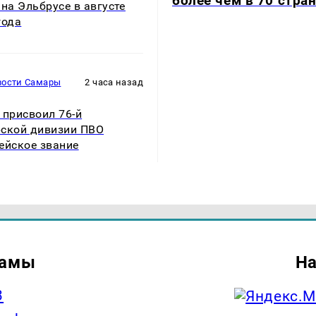
более чем в 70 стра
 на Эльбрусе в августе
года
вости Самары
2 часа назад
 присвоил 76-й
ской дивизии ПВО
ейское звание
ламы
На
3