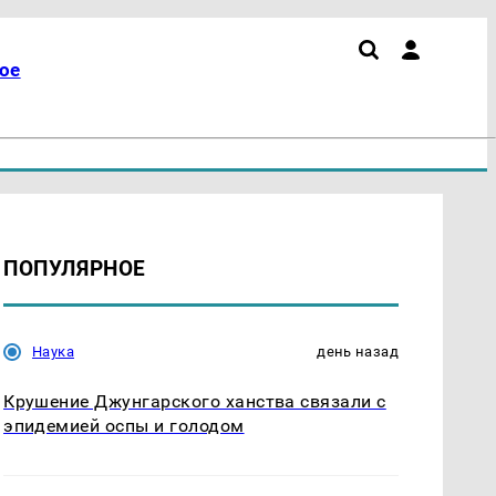
ое
ПОПУЛЯРНОЕ
Наука
день назад
Крушение Джунгарского ханства связали с
эпидемией оспы и голодом