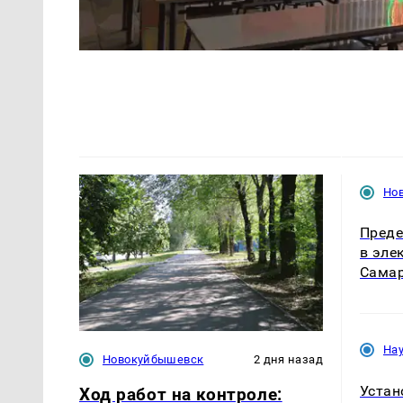
Но
Преде
в эле
Самар
На
Новокуйбышевск
2 дня назад
Устан
Ход работ на контроле: