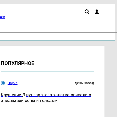
ое
ПОПУЛЯРНОЕ
Наука
день назад
Крушение Джунгарского ханства связали с
эпидемией оспы и голодом