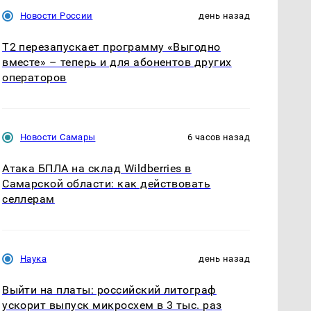
Новости России
день назад
Т2 перезапускает программу «Выгодно
вместе» – теперь и для абонентов других
операторов
Новости Самары
6 часов назад
Атака БПЛА на склад Wildberries в
Самарской области: как действовать
селлерам
Наука
день назад
Выйти на платы: российский литограф
ускорит выпуск микросхем в 3 тыс. раз