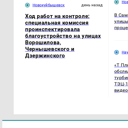
Но
Новокуйбышевск
день назад
В Сам
Ход работ на контроле:
улицы
специальная комиссия
проце
проинспектировала
благоустройство на улицах
Ворошилова,
Чернышевского и
На
Дзержинского
«Т Пл
обсле
турби
ТЭЦ-1
видео