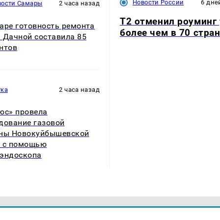
Новости России
6 дне
вости Самары
2 часа назад
Т2 отменил роуминг
аре готовность ремонта
более чем в 70 стра
 Дачной составила 85
нтов
ука
2 часа назад
юс» провела
дование газовой
ны Новокуйбышевской
 с помощью
эндоскопа