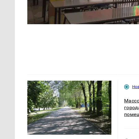
Но
Массо
город
помещ