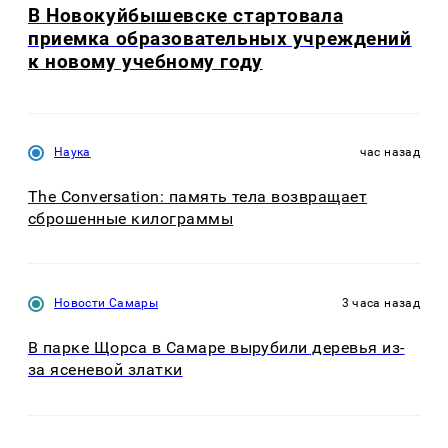
В Новокуйбышевске стартовала
приемка образовательных учреждений
к новому учебному году
Наука
час назад
The Conversation: память тела возвращает
сброшенные килограммы
Новости Самары
3 часа назад
В парке Щорса в Самаре вырубили деревья из-
за ясеневой златки