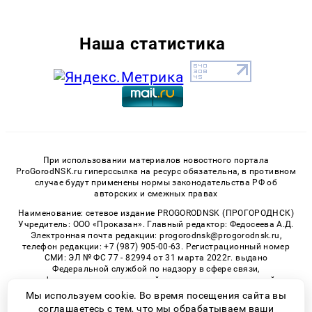
Наша статистика
При использовании материалов новостного портала
ProGorodNSK.ru гиперссылка на ресурс обязательна, в противном
случае будут применены нормы законодательства РФ об
авторских и смежных правах
Наименование: сетевое издание PROGORODNSK (ПРОГОРОДНСК)
Учредитель: ООО «Проказан». Главный редактор: Федосеева А.Д.
Электронная почта редакции: progorodnsk@progorodnsk.ru,
телефон редакции: +7 (987) 905-00-63. Регистрационный номер
СМИ: ЭЛ № ФС 77 - 82994 от 31 марта 2022г. выдано
Федеральной службой по надзору в сфере связи,
информационных технологий и массовых коммуникаций.
Возрастная категория сайта 16+.
Мы используем cookie. Во время посещения сайта вы
соглашаетесь с тем, что мы обрабатываем ваши