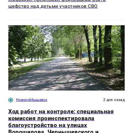
шефство над детьми участников СВО
Новокуйбышевск
2 дня назад
Ход работ на контроле: специальная
комиссия проинспектировала
благоустройство на улицах
Ворошилова, Чернышевского и