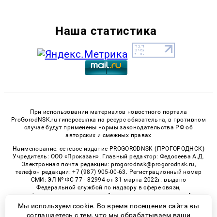
Наша статистика
При использовании материалов новостного портала
ProGorodNSK.ru гиперссылка на ресурс обязательна, в противном
случае будут применены нормы законодательства РФ об
авторских и смежных правах
Наименование: сетевое издание PROGORODNSK (ПРОГОРОДНСК)
Учредитель: ООО «Проказан». Главный редактор: Федосеева А.Д.
Электронная почта редакции: progorodnsk@progorodnsk.ru,
телефон редакции: +7 (987) 905-00-63. Регистрационный номер
СМИ: ЭЛ № ФС 77 - 82994 от 31 марта 2022г. выдано
Федеральной службой по надзору в сфере связи,
информационных технологий и массовых коммуникаций.
Возрастная категория сайта 16+.
Мы используем cookie. Во время посещения сайта вы
соглашаетесь с тем, что мы обрабатываем ваши