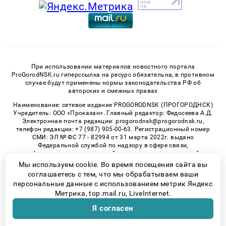
При использовании материалов новостного портала
ProGorodNSK.ru гиперссылка на ресурс обязательна, в противном
случае будут применены нормы законодательства РФ об
авторских и смежных правах
Наименование: сетевое издание PROGORODNSK (ПРОГОРОДНСК)
Учредитель: ООО «Проказан». Главный редактор: Федосеева А.Д.
Электронная почта редакции: progorodnsk@progorodnsk.ru,
телефон редакции: +7 (987) 905-00-63. Регистрационный номер
СМИ: ЭЛ № ФС 77 - 82994 от 31 марта 2022г. выдано
Федеральной службой по надзору в сфере связи,
информационных технологий и массовых коммуникаций.
Возрастная категория сайта 16+.
Мы используем cookie. Во время посещения сайта вы
соглашаетесь с тем, что мы обрабатываем ваши
персональные данные с использованием метрик Яндекс
Метрика, top.mail.ru, LiveInternet.
© 2026 «progorodnsk» | Все права защищены
Я согласен
Возрастная категория сайта 16+
Политика конфиденциальности