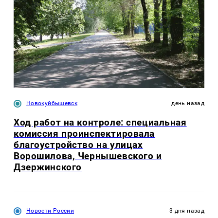
Новокуйбышевск
день назад
Ход работ на контроле: специальная
комиссия проинспектировала
благоустройство на улицах
Ворошилова, Чернышевского и
Дзержинского
Новости России
3 дня назад