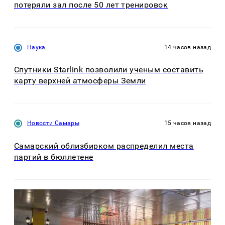
потеряли зал после 50 лет тренировок
Наука
14 часов назад
Спутники Starlink позволили ученым составить
карту верхней атмосферы Земли
Новости Самары
15 часов назад
Самарский облизбирком распределил места
партий в бюллетене