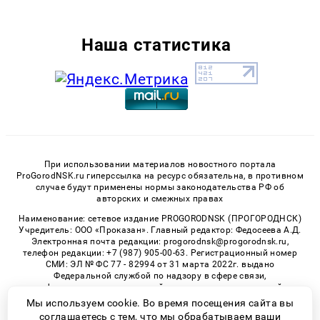
Наша статистика
При использовании материалов новостного портала
ProGorodNSK.ru гиперссылка на ресурс обязательна, в противном
случае будут применены нормы законодательства РФ об
авторских и смежных правах
Наименование: сетевое издание PROGORODNSK (ПРОГОРОДНСК)
Учредитель: ООО «Проказан». Главный редактор: Федосеева А.Д.
Электронная почта редакции: progorodnsk@progorodnsk.ru,
телефон редакции: +7 (987) 905-00-63. Регистрационный номер
СМИ: ЭЛ № ФС 77 - 82994 от 31 марта 2022г. выдано
Федеральной службой по надзору в сфере связи,
информационных технологий и массовых коммуникаций.
Возрастная категория сайта 16+.
Мы используем cookie. Во время посещения сайта вы
соглашаетесь с тем, что мы обрабатываем ваши