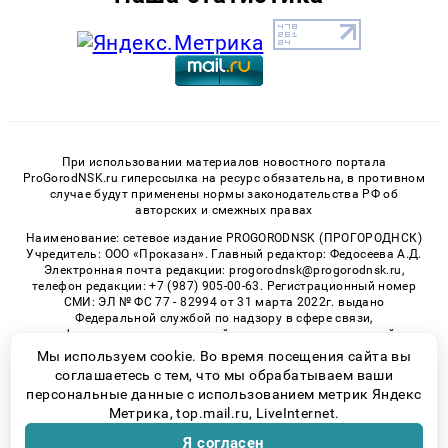
При использовании материалов новостного портала
ProGorodNSK.ru гиперссылка на ресурс обязательна, в противном
случае будут применены нормы законодательства РФ об
авторских и смежных правах
Наименование: сетевое издание PROGORODNSK (ПРОГОРОДНСК)
Учредитель: ООО «Проказан». Главный редактор: Федосеева А.Д.
Электронная почта редакции: progorodnsk@progorodnsk.ru,
телефон редакции: +7 (987) 905-00-63. Регистрационный номер
СМИ: ЭЛ № ФС 77 - 82994 от 31 марта 2022г. выдано
Федеральной службой по надзору в сфере связи,
информационных технологий и массовых коммуникаций.
Возрастная категория сайта 16+.
Мы используем cookie. Во время посещения сайта вы
соглашаетесь с тем, что мы обрабатываем ваши
персональные данные с использованием метрик Яндекс
Метрика, top.mail.ru, LiveInternet.
© 2026 «progorodnsk» | Все права защищены
Я согласен
Возрастная категория сайта 16+