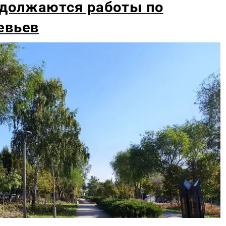
должаются работы по
евьев