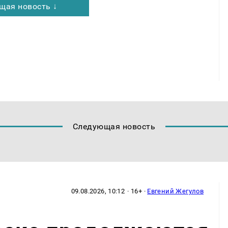
щая новость ↓
Следующая новость
09.08.2026, 10:12
· 16+ ·
Евгений Жегулов