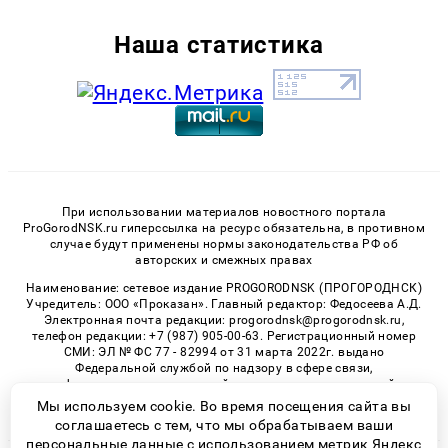
Наша статистика
При использовании материалов новостного портала
ProGorodNSK.ru гиперссылка на ресурс обязательна, в противном
случае будут применены нормы законодательства РФ об
авторских и смежных правах
Наименование: сетевое издание PROGORODNSK (ПРОГОРОДНСК)
Учредитель: ООО «Проказан». Главный редактор: Федосеева А.Д.
Электронная почта редакции: progorodnsk@progorodnsk.ru,
телефон редакции: +7 (987) 905-00-63. Регистрационный номер
СМИ: ЭЛ № ФС 77 - 82994 от 31 марта 2022г. выдано
Федеральной службой по надзору в сфере связи,
информационных технологий и массовых коммуникаций.
Возрастная категория сайта 16+.
Мы используем cookie. Во время посещения сайта вы
соглашаетесь с тем, что мы обрабатываем ваши
персональные данные с использованием метрик Яндекс