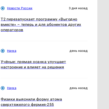
Новости России
3 дня назад
Т2 перезапускает программу «Выгодно
вместе» – теперь и для абонентов других
операторов
Наука
день назад
Учёные: прямая осанка улучшает
настроение и влияет на решения
Наука
день назад
Физики выяснили форму атома
сверхтяжелого фермия-255