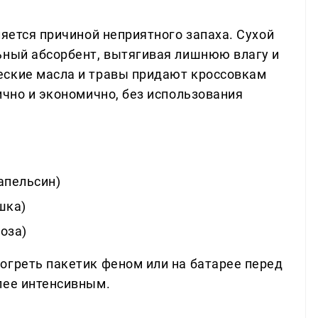
ляется причиной неприятного запаха. Сухой
ьный абсорбент, вытягивая лишнюю влагу и
еские масла и травы придают кроссовкам
ично и экономично, без использования
апельсин)
шка)
оза)
огреть пакетик феном или на батарее перед
лее интенсивным.