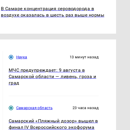
В Самаре концентрация сероводорода в
воздухе оказалась в шесть раз выше нормы
Наука
13 минут назад
МЧС предупреждает: 9 августа в
Самарской области — ливень, гроза и
град
Самарская область
23 часа назад
Самарский «Пляжный дозор» вышел в
финал IV Всероссийского экофорума