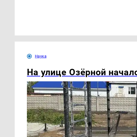
Наука
На улице Озëрной начал