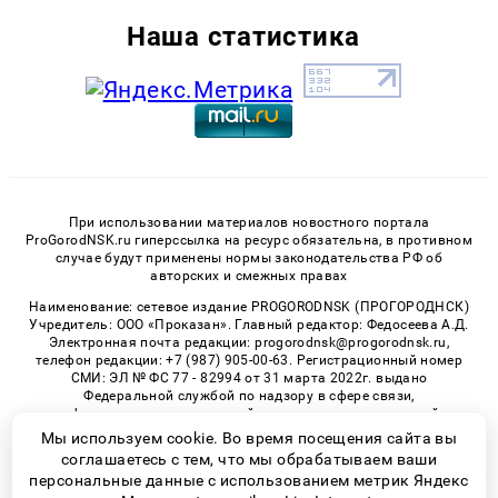
Наша статистика
При использовании материалов новостного портала
ProGorodNSK.ru гиперссылка на ресурс обязательна, в противном
случае будут применены нормы законодательства РФ об
авторских и смежных правах
Наименование: сетевое издание PROGORODNSK (ПРОГОРОДНСК)
Учредитель: ООО «Проказан». Главный редактор: Федосеева А.Д.
Электронная почта редакции: progorodnsk@progorodnsk.ru,
телефон редакции: +7 (987) 905-00-63. Регистрационный номер
СМИ: ЭЛ № ФС 77 - 82994 от 31 марта 2022г. выдано
Федеральной службой по надзору в сфере связи,
информационных технологий и массовых коммуникаций.
Возрастная категория сайта 16+.
Мы используем cookie. Во время посещения сайта вы
соглашаетесь с тем, что мы обрабатываем ваши
персональные данные с использованием метрик Яндекс