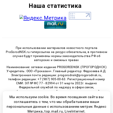
Наша статистика
При использовании материалов новостного портала
ProGorodNSK.ru гиперссылка на ресурс обязательна, в противном
случае будут применены нормы законодательства РФ об
авторских и смежных правах
Наименование: сетевое издание PROGORODNSK (ПРОГОРОДНСК)
Учредитель: ООО «Проказан». Главный редактор: Федосеева А.Д.
Электронная почта редакции: progorodnsk@progorodnsk.ru,
телефон редакции: +7 (987) 905-00-63. Регистрационный номер
СМИ: ЭЛ № ФС 77 - 82994 от 31 марта 2022г. выдано
Федеральной службой по надзору в сфере связи,
информационных технологий и массовых коммуникаций.
Возрастная категория сайта 16+.
Мы используем cookie. Во время посещения сайта вы
соглашаетесь с тем, что мы обрабатываем ваши
персональные данные с использованием метрик Яндекс
Метрика, top.mail.ru, LiveInternet.
© 2026 «progorodnsk» | Все права защищены