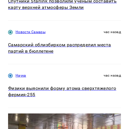
Спутники Starlink позволили ученым составить
карту верхней атмосферы Земли
Новости Самары
час назад
Самарский облизбирком распределил места
партий в бюллетене
Наука
час назад
Физики выяснили форму атома сверхтяжелого
фермия-255