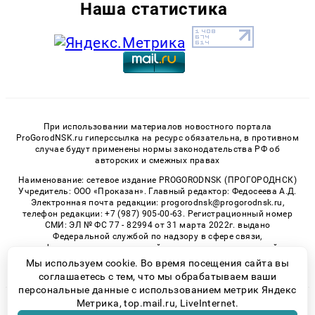
Наша статистика
При использовании материалов новостного портала
ProGorodNSK.ru гиперссылка на ресурс обязательна, в противном
случае будут применены нормы законодательства РФ об
авторских и смежных правах
Наименование: сетевое издание PROGORODNSK (ПРОГОРОДНСК)
Учредитель: ООО «Проказан». Главный редактор: Федосеева А.Д.
Электронная почта редакции: progorodnsk@progorodnsk.ru,
телефон редакции: +7 (987) 905-00-63. Регистрационный номер
СМИ: ЭЛ № ФС 77 - 82994 от 31 марта 2022г. выдано
Федеральной службой по надзору в сфере связи,
информационных технологий и массовых коммуникаций.
Возрастная категория сайта 16+.
Мы используем cookie. Во время посещения сайта вы
соглашаетесь с тем, что мы обрабатываем ваши
персональные данные с использованием метрик Яндекс
Метрика, top.mail.ru, LiveInternet.
© 2026 «progorodnsk» | Все права защищены