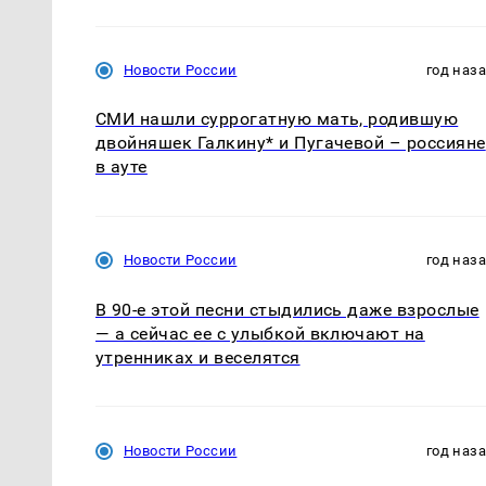
Новости России
год наз
СМИ нашли суррогатную мать, родившую
двойняшек Галкину* и Пугачевой – россияне
в ауте
Новости России
год наз
В 90-е этой песни стыдились даже взрослые
— а сейчас ее с улыбкой включают на
утренниках и веселятся
Новости России
год наз