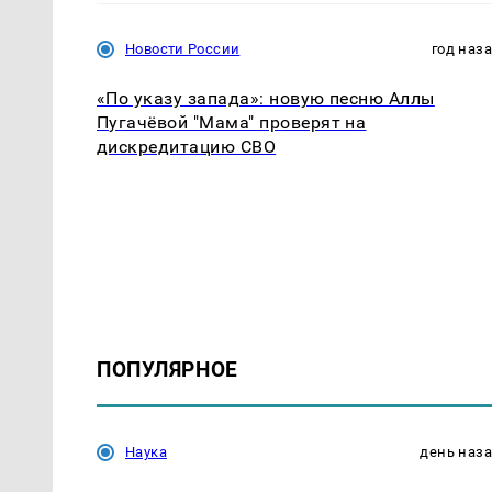
Новости России
год наз
«По указу запада»: новую песню Аллы
Пугачёвой "Мама" проверят на
дискредитацию СВО
ПОПУЛЯРНОЕ
Наука
день наз