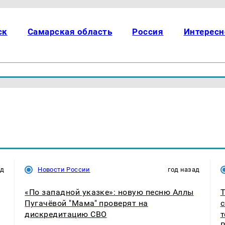
ск
Самарская область
Россия
Интересн
ад
Новости России
год назад
«По западной указке»: новую песню Аллы
Т
Пугачёвой "Мама" проверят на
с
дискредитацию СВО
т