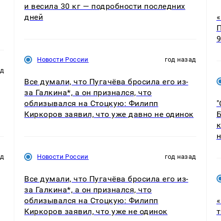
и весила 30 кг — подробности последних
дней
«
П
9
Новости России
год назад
ад
Все думали, что Пугачёва бросила его из-
за Галкина*, а он признался, что
облизывался на Стоцкую: Филипп
"
Киркоров заявил, что уже давно не одинок
Б
к
н
ад
Новости России
год назад
Все думали, что Пугачёва бросила его из-
за Галкина*, а он признался, что
облизывался на Стоцкую: Филипп
«
Киркоров заявил, что уже не одинок
т