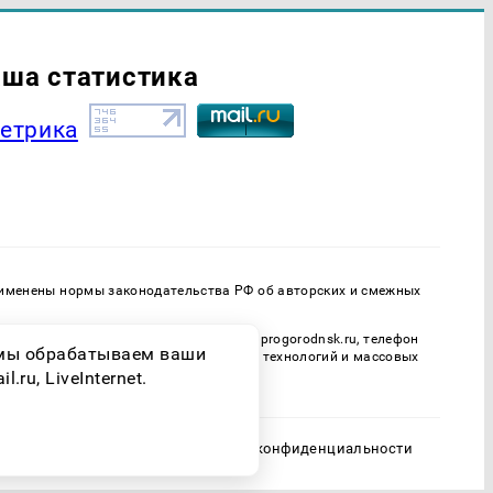
ша статистика
применены нормы законодательства РФ об авторских и смежных
онная почта редакции: progorodnsk@progorodnsk.ru, телефон
о мы обрабатываем ваши
адзору в сфере связи, информационных технологий и массовых
ru, LiveInternet.
Политика конфиденциальности