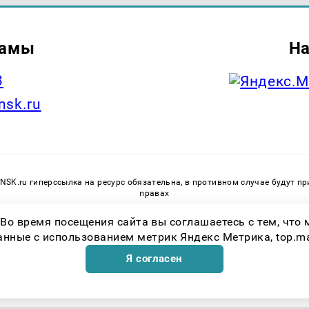
ламы
На
3
nsk.ru
SK.ru гиперссылка на ресурс обязательна, в противном случае будут 
правах
Учредитель: ООО «Проказан». Главный редактор: Федосеева А.Д. Электр
 Во время посещения сайта вы соглашаетесь с тем, чт
ЭЛ № ФС 77 - 82994 от 31 марта 2022г. выдано Федеральной службой по н
коммуникаций. Возрастная категория сайта 16+.
ные с использованием метрик Яндекс Метрика, top.mail.
Я согласен
Возрастная категория сайта 16+