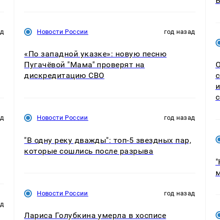
ад
Новости России
год назад
«По западной указке»: новую песню
Пугачёвой "Мама" проверят на
О
дискредитацию СВО
с
и
с
ад
Новости России
год назад
"В одну реку дважды": топ-5 звездных пар,
которые сошлись после разрыва
"
м
Новости России
год назад
ад
Лариса Голубкина умерла в хосписе