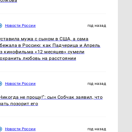
Волкова
Новости России
год назад
ставила мужа с сыном в США, а сама
бежала в Россию: как Падчерица и Апрель
з кинофильма «12 месяцев» сумели
охранить любовь на расстоянии
Новости России
год назад
Никогда не прощу!": сын Собчак заявил, что
ать позорит его
Новости России
год назад