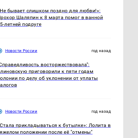
Не бывает слишком поздно для любви!»:
рохор Шаляпин к 8 марта помог в ванной
5-летней подруге
Новости России
год назад
Справедливость восторжествовала":
линовскую приговорили к пяти годам
олонии по делу об уклонении от уплаты
алогов
Новости России
год назад
Стала прикладываться к бутылке»: Лолита в
яжелом положении после её "отмены"