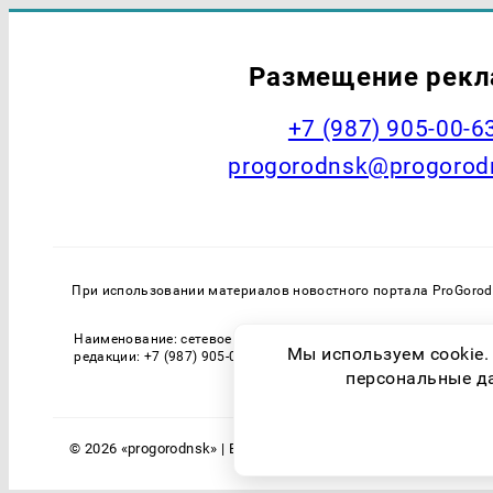
Размещение рек
+7 (987) 905-00-6
progorodnsk@progorod
При использовании материалов новостного портала ProGorodN
Наименование: сетевое издание PROGORODNSK (ПРОГОРОДНСК) 
Мы используем cookie.
редакции: +7 (987) 905-00-63. Регистрационный номер СМИ: 
персональные дан
© 2026 «progorodnsk» | Все права защищены