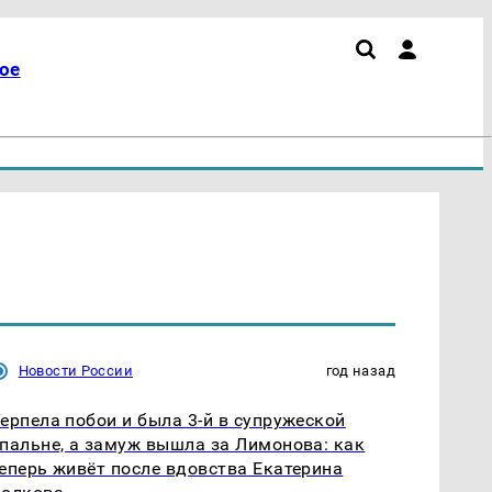
ое
Новости России
год назад
ерпела побои и была 3-й в супружеской
пальне, а замуж вышла за Лимонова: как
еперь живёт после вдовства Екатерина