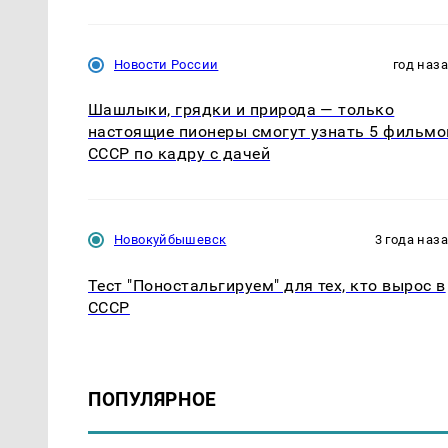
Новости России
год наз
Шашлыки, грядки и природа — только
настоящие пионеры смогут узнать 5 фильмо
СССР по кадру с дачей
Новокуйбышевск
3 года наз
Тест "Поностальгируем" для тех, кто вырос в
СССР
ПОПУЛЯРНОЕ