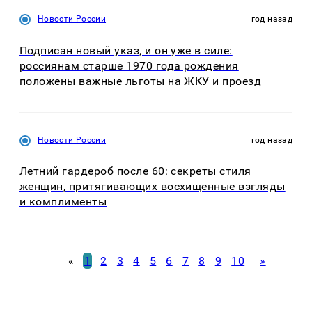
Новости России
год назад
Подписан новый указ, и он уже в силе:
россиянам старше 1970 года рождения
положены важные льготы на ЖКУ и проезд
Новости России
год назад
Летний гардероб после 60: секреты стиля
женщин, притягивающих восхищенные взгляды
и комплименты
«
1
2
3
4
5
6
7
8
9
10
»