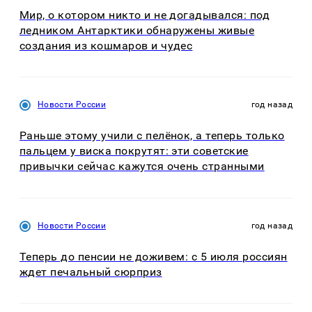
Мир, о котором никто и не догадывался: под
ледником Антарктики обнаружены живые
создания из кошмаров и чудес
Новости России
год назад
Раньше этому учили с пелёнок, а теперь только
пальцем у виска покрутят: эти советские
привычки сейчас кажутся очень странными
Новости России
год назад
Теперь до пенсии не доживем: с 5 июля россиян
ждет печальный сюрприз