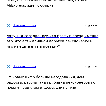
Всех, кто заказывает на Wildberries, Ozon и
AliExpress, ждет сюрприз
Новости России
год назад
Бабушка-соседка научила брать в поезд именно
это: что есть длинной дорогой пенсионерке и
что из еды взять в поездку?
Новости России
год назад
От новых цифр больше негодования, чем
радости: рассчитана прибавка пенсионеров по
новым правилам индексации пенсий