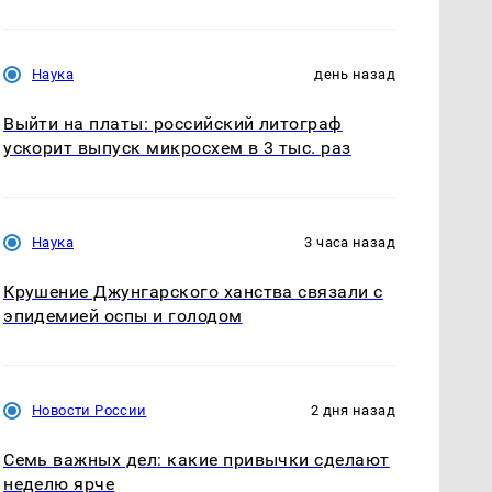
Наука
день назад
Выйти на платы: российский литограф
ускорит выпуск микросхем в 3 тыс. раз
Наука
3 часа назад
Крушение Джунгарского ханства связали с
эпидемией оспы и голодом
Новости России
2 дня назад
Семь важных дел: какие привычки сделают
неделю ярче