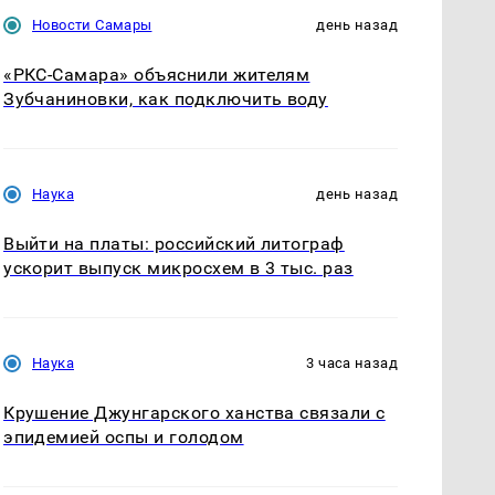
Новости Самары
день назад
«РКС-Самара» объяснили жителям
Зубчаниновки, как подключить воду
Наука
день назад
Выйти на платы: российский литограф
ускорит выпуск микросхем в 3 тыс. раз
Наука
3 часа назад
Крушение Джунгарского ханства связали с
эпидемией оспы и голодом