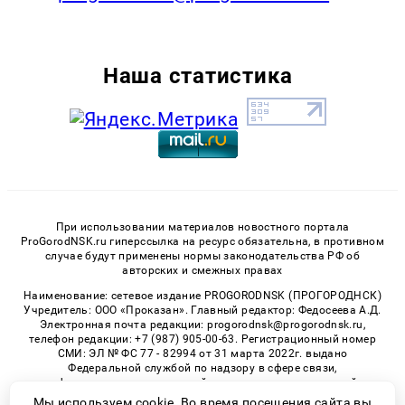
Наша статистика
При использовании материалов новостного портала
ProGorodNSK.ru гиперссылка на ресурс обязательна, в противном
случае будут применены нормы законодательства РФ об
авторских и смежных правах
Наименование: сетевое издание PROGORODNSK (ПРОГОРОДНСК)
Учредитель: ООО «Проказан». Главный редактор: Федосеева А.Д.
Электронная почта редакции: progorodnsk@progorodnsk.ru,
телефон редакции: +7 (987) 905-00-63. Регистрационный номер
СМИ: ЭЛ № ФС 77 - 82994 от 31 марта 2022г. выдано
Федеральной службой по надзору в сфере связи,
информационных технологий и массовых коммуникаций.
Возрастная категория сайта 16+.
Мы используем cookie. Во время посещения сайта вы