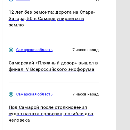
12 лет без ремонта: дорога на Стара-
Загора, 50 в Самаре упирается в
землю
Самарская область
7 часов назад
Самарский «Пляжный дозор» вышел в
финал IV Всероссийского экофорума
Самарская область
7 часов назад
Под Самарой после столкновения
судов начата проверка, погибли два
человека