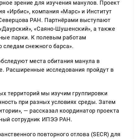
ное зрение для изучения манулов. Проект
я «Ирбис», компания «Марс» и Институт
 Северцова РАН. Партнёрами выступают
 «Даурский», «Саяно-Шушенский», а также
ные парки. К полевым работам
 следам снежного барса».
обследуют места обитания манула в
е. Расширенные исследования пройдут в
ых территорий мы изучим группировки
нность при разных условиях среды. Затем
итории», — рассказал координатор проекта
чный сотрудник ИПЭЭ РАН.
анственного повторного отлова (SECR) для