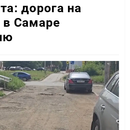
та: дорога на
0 в Самаре
лю