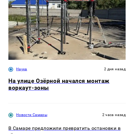
Наука
2 дня назад
На улице Озëрной начался монтаж
воркаут-зоны
Новости Самары
2 часа назад
В Самаре предложили превратить остановки в