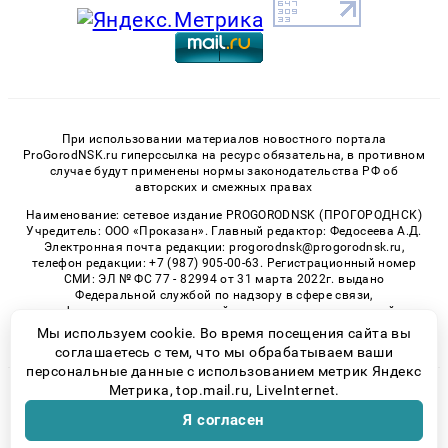
При использовании материалов новостного портала
ProGorodNSK.ru гиперссылка на ресурс обязательна, в противном
случае будут применены нормы законодательства РФ об
авторских и смежных правах
Наименование: сетевое издание PROGORODNSK (ПРОГОРОДНСК)
Учредитель: ООО «Проказан». Главный редактор: Федосеева А.Д.
Электронная почта редакции: progorodnsk@progorodnsk.ru,
телефон редакции: +7 (987) 905-00-63. Регистрационный номер
СМИ: ЭЛ № ФС 77 - 82994 от 31 марта 2022г. выдано
Федеральной службой по надзору в сфере связи,
информационных технологий и массовых коммуникаций.
Возрастная категория сайта 16+.
Мы используем cookie. Во время посещения сайта вы
соглашаетесь с тем, что мы обрабатываем ваши
персональные данные с использованием метрик Яндекс
Метрика, top.mail.ru, LiveInternet.
© 2026 «progorodnsk» | Все права защищены
Я согласен
Возрастная категория сайта 16+
Политика конфиденциальности