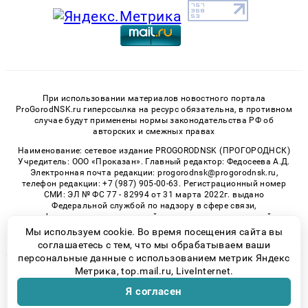
При использовании материалов новостного портала
ProGorodNSK.ru гиперссылка на ресурс обязательна, в противном
случае будут применены нормы законодательства РФ об
авторских и смежных правах
Наименование: сетевое издание PROGORODNSK (ПРОГОРОДНСК)
Учредитель: ООО «Проказан». Главный редактор: Федосеева А.Д.
Электронная почта редакции: progorodnsk@progorodnsk.ru,
телефон редакции: +7 (987) 905-00-63. Регистрационный номер
СМИ: ЭЛ № ФС 77 - 82994 от 31 марта 2022г. выдано
Федеральной службой по надзору в сфере связи,
информационных технологий и массовых коммуникаций.
Возрастная категория сайта 16+.
Мы используем cookie. Во время посещения сайта вы
соглашаетесь с тем, что мы обрабатываем ваши
персональные данные с использованием метрик Яндекс
Метрика, top.mail.ru, LiveInternet.
© 2026 «progorodnsk» | Все права защищены
Я согласен
Возрастная категория сайта 16+
Политика конфиденциальности