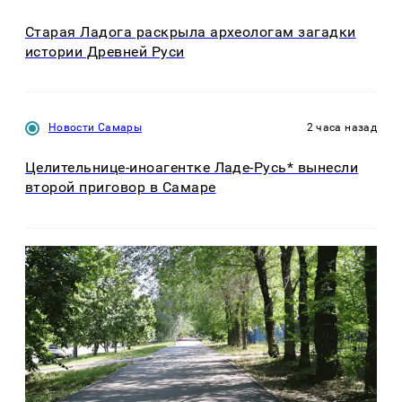
Старая Ладога раскрыла археологам загадки
истории Древней Руси
Новости Самары
2 часа назад
Целительнице-иноагентке Ладе-Русь* вынесли
второй приговор в Самаре