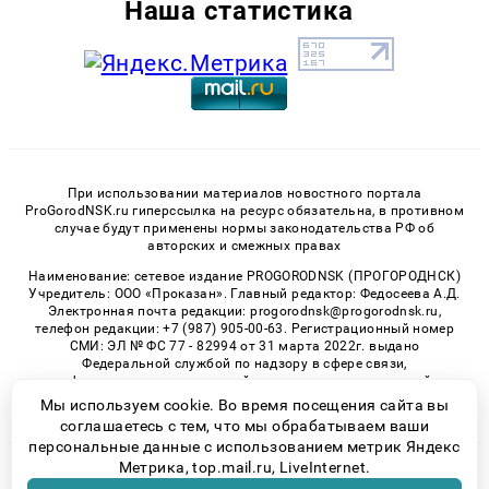
Наша статистика
При использовании материалов новостного портала
ProGorodNSK.ru гиперссылка на ресурс обязательна, в противном
случае будут применены нормы законодательства РФ об
авторских и смежных правах
Наименование: сетевое издание PROGORODNSK (ПРОГОРОДНСК)
Учредитель: ООО «Проказан». Главный редактор: Федосеева А.Д.
Электронная почта редакции: progorodnsk@progorodnsk.ru,
телефон редакции: +7 (987) 905-00-63. Регистрационный номер
СМИ: ЭЛ № ФС 77 - 82994 от 31 марта 2022г. выдано
Федеральной службой по надзору в сфере связи,
информационных технологий и массовых коммуникаций.
Возрастная категория сайта 16+.
Мы используем cookie. Во время посещения сайта вы
соглашаетесь с тем, что мы обрабатываем ваши
персональные данные с использованием метрик Яндекс
Метрика, top.mail.ru, LiveInternet.
© 2026 «progorodnsk» | Все права защищены