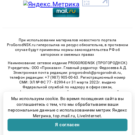
При использовании материалов новостного портала
ProGorodNSK.ru гиперссылка на ресурс обязательна, в противном
случае будут применены нормы законодательства РФ об
авторских и смежных правах
Наименование: сетевое издание PROGORODNSK (ПРОГОРОДНСК)
Учредитель: ООО «Проказан». Главный редактор: Федосеева А.Д.
Электронная почта редакции: progorodnsk@progorodnsk.ru,
телефон редакции: +7 (987) 905-00-63. Регистрационный номер
СМИ: ЭЛ № ФС 77 - 82994 от 31 марта 2022г. выдано
Федеральной службой по надзору в сфере связи,
информационных технологий и массовых коммуникаций.
Возрастная категория сайта 16+.
Мы используем cookie. Во время посещения сайта вы
соглашаетесь с тем, что мы обрабатываем ваши
персональные данные с использованием метрик Яндекс
Метрика, top.mail.ru, LiveInternet.
© 2026 «progorodnsk» | Все права защищены
Я согласен
Возрастная категория сайта 16+
Политика конфиденциальности