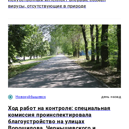
вирусы, отсутствующие в природе
Новокуйбышевск
день назад
Ход работ на контроле: специальная
комиссия проинспектировала
благоустройство на улицах
Ворошилова, Чернышевского и