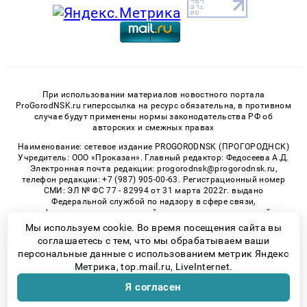
При использовании материалов новостного портала
ProGorodNSK.ru гиперссылка на ресурс обязательна, в противном
случае будут применены нормы законодательства РФ об
авторских и смежных правах
Наименование: сетевое издание PROGORODNSK (ПРОГОРОДНСК)
Учредитель: ООО «Проказан». Главный редактор: Федосеева А.Д.
Электронная почта редакции: progorodnsk@progorodnsk.ru,
телефон редакции: +7 (987) 905-00-63. Регистрационный номер
СМИ: ЭЛ № ФС 77 - 82994 от 31 марта 2022г. выдано
Федеральной службой по надзору в сфере связи,
информационных технологий и массовых коммуникаций.
Возрастная категория сайта 16+.
Мы используем cookie. Во время посещения сайта вы
соглашаетесь с тем, что мы обрабатываем ваши
персональные данные с использованием метрик Яндекс
Метрика, top.mail.ru, LiveInternet.
© 2026 «progorodnsk» | Все права защищены
Я согласен
Возрастная категория сайта 16+
Политика конфиденциальности