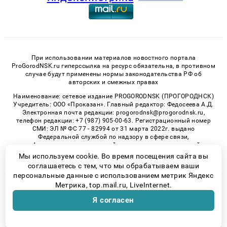
При использовании материалов новостного портала
ProGorodNSK.ru гиперссылка на ресурс обязательна, в противном
случае будут применены нормы законодательства РФ об
авторских и смежных правах
Наименование: сетевое издание PROGORODNSK (ПРОГОРОДНСК)
Учредитель: ООО «Проказан». Главный редактор: Федосеева А.Д.
Электронная почта редакции: progorodnsk@progorodnsk.ru,
телефон редакции: +7 (987) 905-00-63. Регистрационный номер
СМИ: ЭЛ № ФС 77 - 82994 от 31 марта 2022г. выдано
Федеральной службой по надзору в сфере связи,
информационных технологий и массовых коммуникаций.
Возрастная категория сайта 16+.
Мы используем cookie. Во время посещения сайта вы
соглашаетесь с тем, что мы обрабатываем ваши
персональные данные с использованием метрик Яндекс
Метрика, top.mail.ru, LiveInternet.
© 2026 «progorodnsk» | Все права защищены
Я согласен
Возрастная категория сайта 16+
Политика конфиденциальности