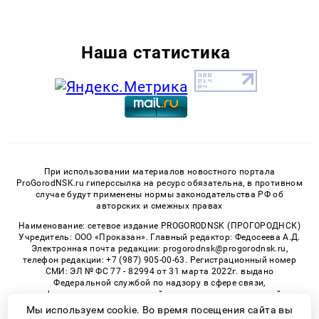
Наша статистика
При использовании материалов новостного портала
ProGorodNSK.ru гиперссылка на ресурс обязательна, в противном
случае будут применены нормы законодательства РФ об
авторских и смежных правах
Наименование: сетевое издание PROGORODNSK (ПРОГОРОДНСК)
Учредитель: ООО «Проказан». Главный редактор: Федосеева А.Д.
Электронная почта редакции: progorodnsk@progorodnsk.ru,
телефон редакции: +7 (987) 905-00-63. Регистрационный номер
СМИ: ЭЛ № ФС 77 - 82994 от 31 марта 2022г. выдано
Федеральной службой по надзору в сфере связи,
информационных технологий и массовых коммуникаций.
Возрастная категория сайта 16+.
Мы используем cookie. Во время посещения сайта вы