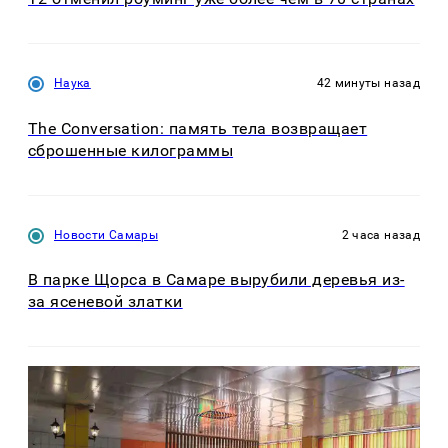
Наука
42 минуты назад
The Conversation: память тела возвращает
сброшенные килограммы
Новости Самары
2 часа назад
В парке Щорса в Самаре вырубили деревья из-
за ясеневой златки