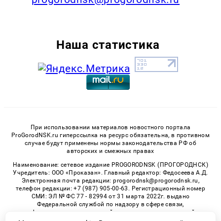
Наша статистика
При использовании материалов новостного портала
ProGorodNSK.ru гиперссылка на ресурс обязательна, в противном
случае будут применены нормы законодательства РФ об
авторских и смежных правах
Наименование: сетевое издание PROGORODNSK (ПРОГОРОДНСК)
Учредитель: ООО «Проказан». Главный редактор: Федосеева А.Д.
Электронная почта редакции: progorodnsk@progorodnsk.ru,
телефон редакции: +7 (987) 905-00-63. Регистрационный номер
СМИ: ЭЛ № ФС 77 - 82994 от 31 марта 2022г. выдано
Федеральной службой по надзору в сфере связи,
информационных технологий и массовых коммуникаций.
Возрастная категория сайта 16+.