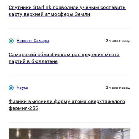
Спутники Starlink позволили ученым составить
карту верхней атмосферы Земли
Новости Самары
2 часа назад
Самарский облизбирком распределил места
партий в бюллетене
Наука
2 часа назад
Физики выяснили форму атома сверхтяжелого
фермия-255