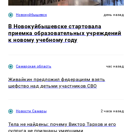
Новокуйбышевск
день назад
В Новокуйбышевске стартовала
приемка образовательных учреждений
к новому учебному году
Самарская область
час назад
Живайкин предложил федерациям взять
шефство над детьми участников СВО
Новости Самары
2 часа назад
Тела не найдены: почему Виктор Тархов и его
супруга не признаны умершими