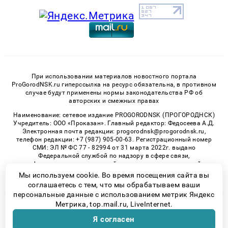
При использовании материалов новостного портала
ProGorodNSK.ru гиперссылка на ресурс обязательна, в противном
случае будут применены нормы законодательства РФ об
авторских и смежных правах
Наименование: сетевое издание PROGORODNSK (ПРОГОРОДНСК)
Учредитель: ООО «Проказан». Главный редактор: Федосеева А.Д.
Электронная почта редакции: progorodnsk@progorodnsk.ru,
телефон редакции: +7 (987) 905-00-63. Регистрационный номер
СМИ: ЭЛ № ФС 77 - 82994 от 31 марта 2022г. выдано
Федеральной службой по надзору в сфере связи,
информационных технологий и массовых коммуникаций.
Возрастная категория сайта 16+.
Мы используем cookie. Во время посещения сайта вы
соглашаетесь с тем, что мы обрабатываем ваши
персональные данные с использованием метрик Яндекс
Метрика, top.mail.ru, LiveInternet.
© 2026 «progorodnsk» | Все права защищены
Я согласен
Возрастная категория сайта 16+