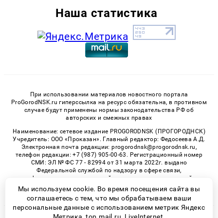
Наша статистика
При использовании материалов новостного портала
ProGorodNSK.ru гиперссылка на ресурс обязательна, в противном
случае будут применены нормы законодательства РФ об
авторских и смежных правах
Наименование: сетевое издание PROGORODNSK (ПРОГОРОДНСК)
Учредитель: ООО «Проказан». Главный редактор: Федосеева А.Д.
Электронная почта редакции: progorodnsk@progorodnsk.ru,
телефон редакции: +7 (987) 905-00-63. Регистрационный номер
СМИ: ЭЛ № ФС 77 - 82994 от 31 марта 2022г. выдано
Федеральной службой по надзору в сфере связи,
информационных технологий и массовых коммуникаций.
Возрастная категория сайта 16+.
Мы используем cookie. Во время посещения сайта вы
соглашаетесь с тем, что мы обрабатываем ваши
персональные данные с использованием метрик Яндекс
Метрика, top.mail.ru, LiveInternet.