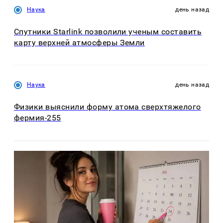
Наука
день назад
Спутники Starlink позволили ученым составить
карту верхней атмосферы Земли
Наука
день назад
Физики выяснили форму атома сверхтяжелого
фермия-255