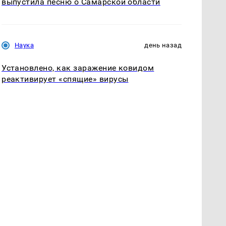
выпустила песню о Самарской области
Наука
день назад
Установлено, как заражение ковидом
реактивирует «спящие» вирусы