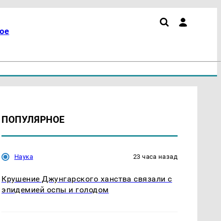
ое
ПОПУЛЯРНОЕ
Наука
23 часа назад
Крушение Джунгарского ханства связали с
эпидемией оспы и голодом