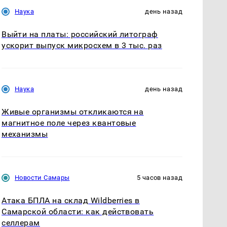
Наука
день назад
Выйти на платы: российский литограф
ускорит выпуск микросхем в 3 тыс. раз
Наука
день назад
Живые организмы откликаются на
магнитное поле через квантовые
механизмы
Новости Самары
5 часов назад
Атака БПЛА на склад Wildberries в
Самарской области: как действовать
селлерам