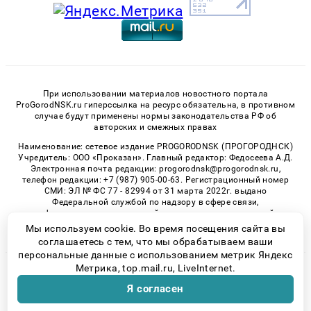
При использовании материалов новостного портала
ProGorodNSK.ru гиперссылка на ресурс обязательна, в противном
случае будут применены нормы законодательства РФ об
авторских и смежных правах
Наименование: сетевое издание PROGORODNSK (ПРОГОРОДНСК)
Учредитель: ООО «Проказан». Главный редактор: Федосеева А.Д.
Электронная почта редакции: progorodnsk@progorodnsk.ru,
телефон редакции: +7 (987) 905-00-63. Регистрационный номер
СМИ: ЭЛ № ФС 77 - 82994 от 31 марта 2022г. выдано
Федеральной службой по надзору в сфере связи,
информационных технологий и массовых коммуникаций.
Возрастная категория сайта 16+.
Мы используем cookie. Во время посещения сайта вы
соглашаетесь с тем, что мы обрабатываем ваши
персональные данные с использованием метрик Яндекс
Метрика, top.mail.ru, LiveInternet.
© 2026 «progorodnsk» | Все права защищены
Я согласен
Возрастная категория сайта 16+
Политика конфиденциальности