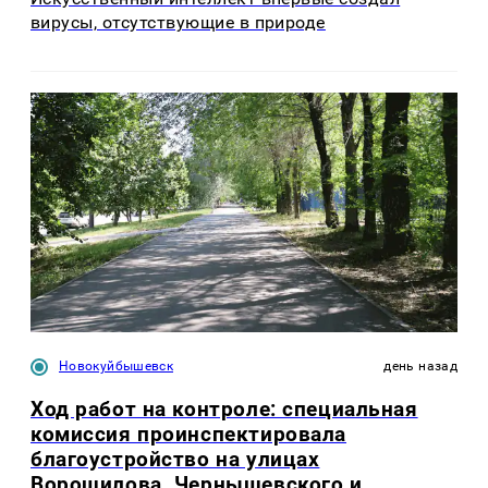
вирусы, отсутствующие в природе
Новокуйбышевск
день назад
Ход работ на контроле: специальная
комиссия проинспектировала
благоустройство на улицах
Ворошилова, Чернышевского и