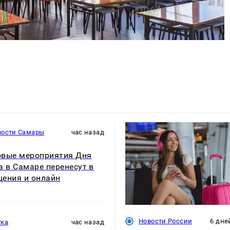
вости Самары
час назад
вые мероприятия Дня
а в Самаре перенесут в
ения и онлайн
Новости России
6 дне
ука
час назад