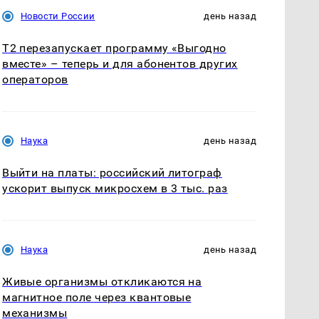
Новости России
день назад
Т2 перезапускает программу «Выгодно
вместе» – теперь и для абонентов других
операторов
Наука
день назад
Выйти на платы: российский литограф
ускорит выпуск микросхем в 3 тыс. раз
Наука
день назад
Живые организмы откликаются на
магнитное поле через квантовые
механизмы