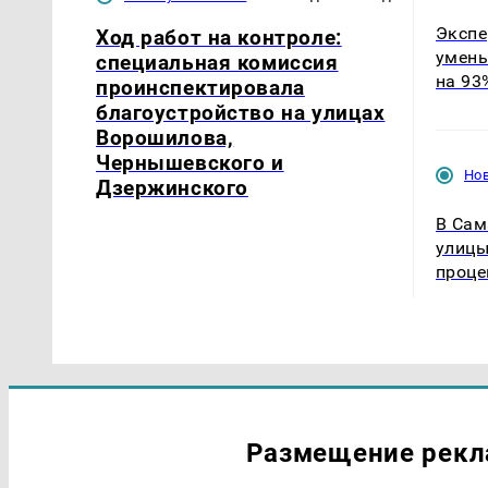
Экспе
Ход работ на контроле:
умень
специальная комиссия
на 93
проинспектировала
благоустройство на улицах
Ворошилова,
Чернышевского и
Но
Дзержинского
В Сам
улицы
проце
Размещение рек