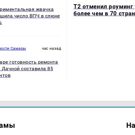
Т2 отменил роуминг
риментальная жвачка
более чем в 70 стра
шила число ВПЧ в слюне
%
вости Самары
час назад
аре готовность ремонта
 Дачной составила 85
нтов
ламы
На