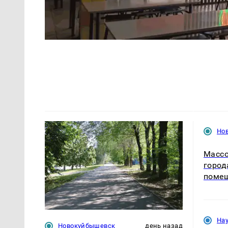
Но
Массо
город
помещ
На
Новокуйбышевск
день назад