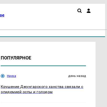
ое
ПОПУЛЯРНОЕ
Наука
день назад
Крушение Джунгарского ханства связали с
эпидемией оспы и голодом