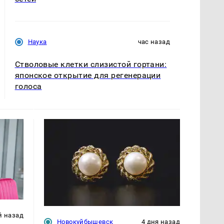
Наука
час назад
Стволовые клетки слизистой гортани:
японское открытие для регенерации
голоса
й назад
Новокуйбышевск
4 дня назад