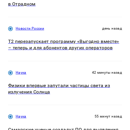
в Отрадном
Новости России
день назад
Т2 перезапускает программу «Выгодно вместе»
– теперь и для абонентов других операторов
Наука
42 минуты назад
Физики впервые запутали частицы света из
излучения Солнца
Наука
55 минут назад
Самарские ученые создадут ПО для выявления