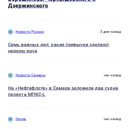
Дзержинского
Новости России
3 дня назад
Семь важных дел: какие привычки сделают
неделю ярче
Новости Самары
час назад
На «Нефтефлоте» в Самаре заложили два судна
проекта МПКС-L
Наука
час назад