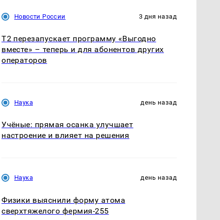
Новости России
3 дня назад
Т2 перезапускает программу «Выгодно
вместе» – теперь и для абонентов других
операторов
Наука
день назад
Учёные: прямая осанка улучшает
настроение и влияет на решения
Наука
день назад
Физики выяснили форму атома
сверхтяжелого фермия-255