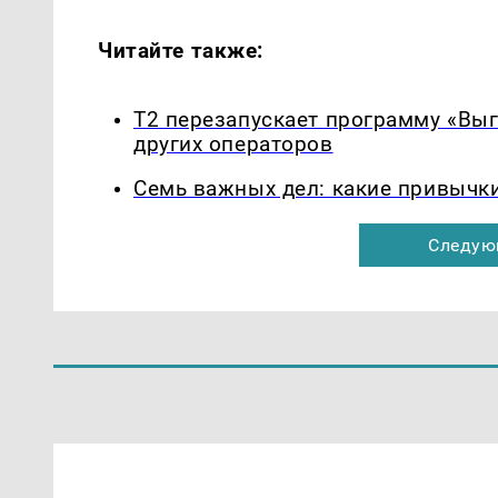
Читайте также:
Т2 перезапускает программу «Выг
других операторов
Семь важных дел: какие привычк
Следую