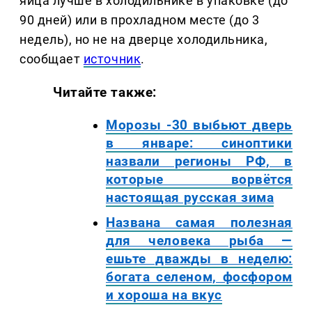
яйца лучше в холодильнике в упаковке (до
90 дней) или в прохладном месте (до 3
недель), но не на дверце холодильника,
сообщает
источник
.
Читайте также:
Морозы -30 выбьют дверь
в январе: синоптики
назвали регионы РФ, в
которые ворвётся
настоящая русская зима
Названа самая полезная
для человека рыба —
ешьте дважды в неделю:
богата селеном, фосфором
и хороша на вкус