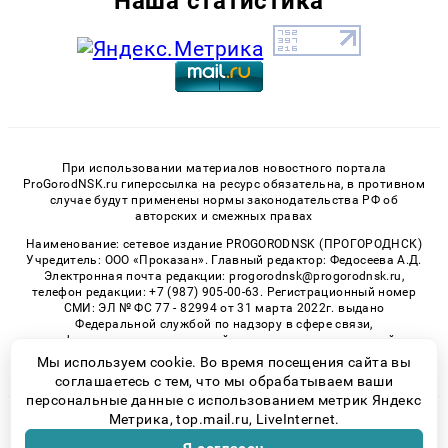
Наша статистика
При использовании материалов новостного портала
ProGorodNSK.ru гиперссылка на ресурс обязательна, в противном
случае будут применены нормы законодательства РФ об
авторских и смежных правах
Наименование: сетевое издание PROGORODNSK (ПРОГОРОДНСК)
Учредитель: ООО «Проказан». Главный редактор: Федосеева А.Д.
Электронная почта редакции: progorodnsk@progorodnsk.ru,
телефон редакции: +7 (987) 905-00-63. Регистрационный номер
СМИ: ЭЛ № ФС 77 - 82994 от 31 марта 2022г. выдано
Федеральной службой по надзору в сфере связи,
информационных технологий и массовых коммуникаций.
Возрастная категория сайта 16+.
Мы используем cookie. Во время посещения сайта вы
соглашаетесь с тем, что мы обрабатываем ваши
персональные данные с использованием метрик Яндекс
Метрика, top.mail.ru, LiveInternet.
© 2026 «progorodnsk» | Все права защищены